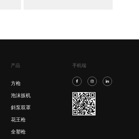
产品
手机端
方枪
泡沫扳机
斜泵双罩
花王枪
全塑枪