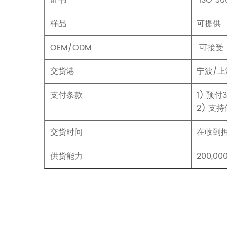
证书
ISO 90
样品
可提供
OEM/ODM
可接受
交货港
宁波/上
支付条款
1) 预
2) 支
交货时间
在收到押
供货能力
200,0