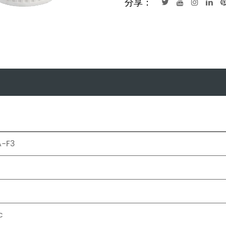
分享：
A-F3
c