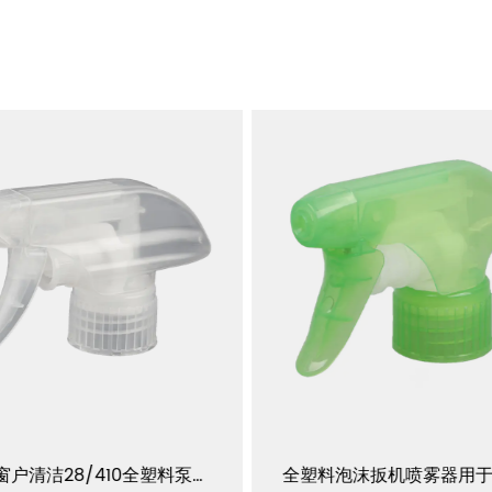
厂供窗户清洁28/410全塑料泵扳机喷雾器 YJ105-K-F3