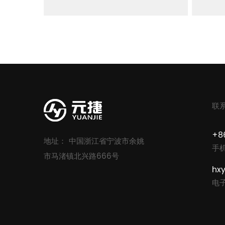
联
+8
地址： 中国浙江省宁波市余姚
手
市马渚镇北兴路666号
hx
电