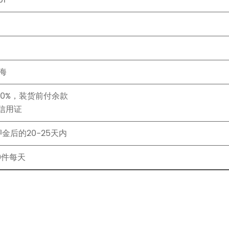
01
海
付30%，装货前付余款
持信用证
金后的20-25天内
00件每天