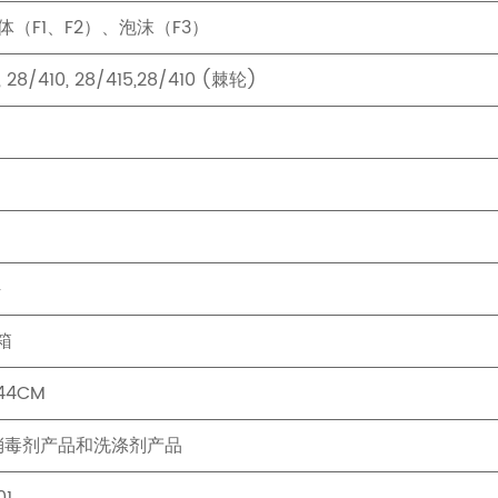
体（F1、F2）、泡沫（F3）
 28/410, 28/415,28/410 (棘轮)
件
箱
*44CM
消毒剂产品和洗涤剂产品