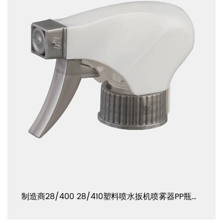
制造商28/400 28/410塑料喷水扳机喷雾器PP瓶盖 YJ103-B-E1