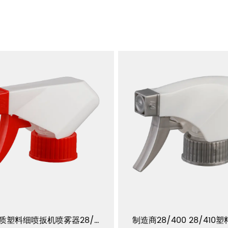
高品质塑料细喷扳机喷雾器28/400 28/410 YJ103-L-E1