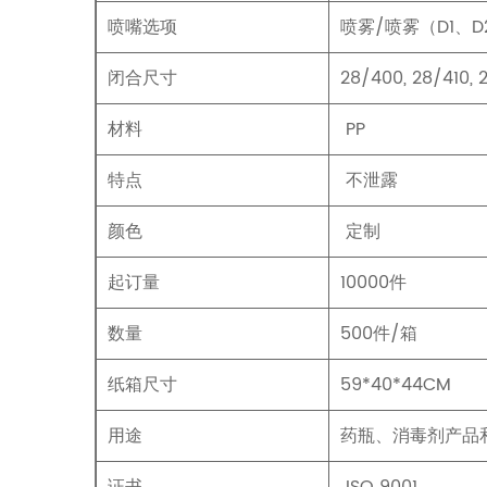
喷嘴选项
喷雾/喷雾（D1、
闭合尺寸
28/400, 28/410,
材料
PP
特点
不泄露
颜色
定制
起订量
10000件
数量
500件/箱
纸箱尺寸
59*40*44CM
用途
药瓶、消毒剂产品