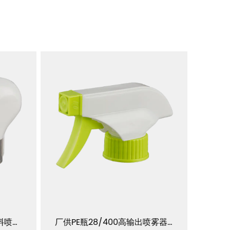
制造商28/400 28/410塑料喷水扳机喷雾器PP瓶盖 YJ103-B-E1
厂供PE瓶28/400高输出喷雾器 YJ103-C-E1