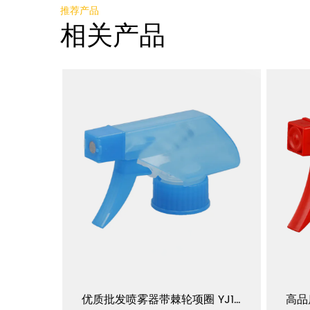
推荐产品
相关产品
塑料花园清洁喷雾器水喷雾 YJ103-K-E1
优质批发喷雾器带棘轮项圈 YJ103-J2