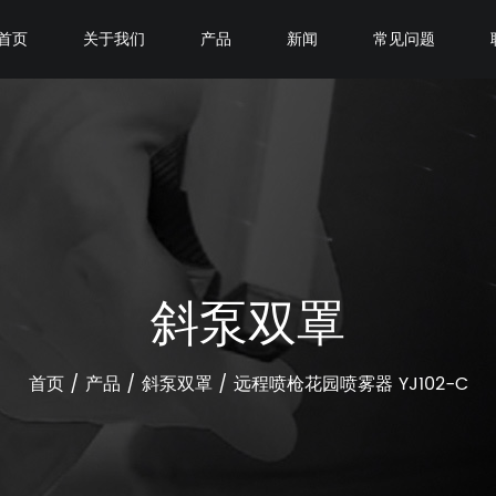
首页
关于我们
产品
新闻
常见问题
斜泵双罩
首页
/
产品
/
斜泵双罩
/
远程喷枪花园喷雾器 YJ102-C