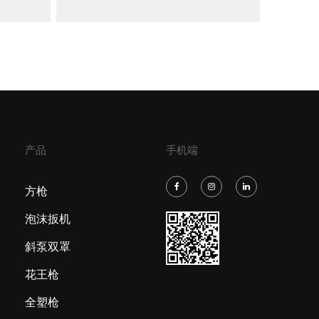
产品
手机端
方枪
泡沫扳机
斜泵双罩
花王枪
全塑枪