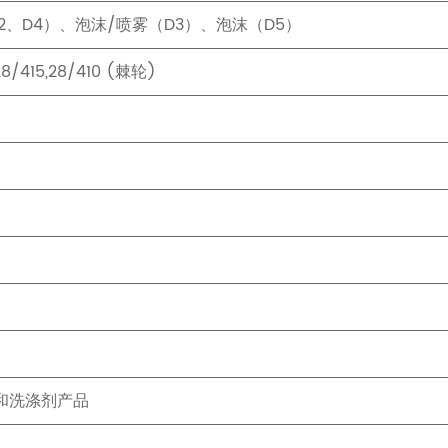
D2、D4）、泡沫/喷雾（D3）、泡沫（D5）
 28/415,28/410 (棘轮)
和洗涤剂产品