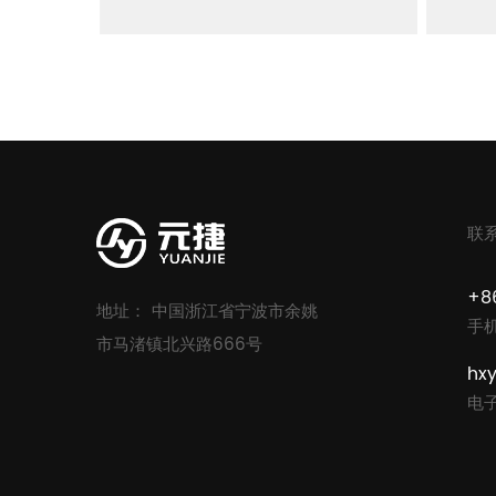
联
+8
地址： 中国浙江省宁波市余姚
手
市马渚镇北兴路666号
hx
电