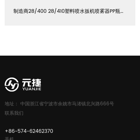
制造商28/400 28/410塑料喷水扳机喷雾器PP瓶盖 YJ103-B-E1
地址： 中国浙江省宁波市余姚市马渚镇北兴路666号
联系我们
+86-574-62462370
手机