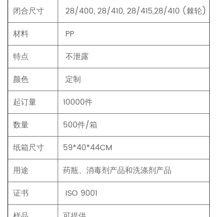
闭合尺寸
28/400, 28/410, 28/415,28/410 (棘轮)
材料
PP
特点
不泄露
颜色
定制
起订量
10000件
数量
500件/箱
纸箱尺寸
59*40*44CM
用途
药瓶、消毒剂产品和洗涤剂产品
证书
ISO 9001
样品
可提供