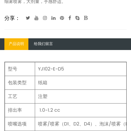
细雾喷雾，大剂量，手感舒适。
分享：
产品说明
给我们留言
型号
YJ102-E-D5
包装类型
纸箱
工艺
注塑
排出率
1.0-1.2 cc
喷嘴选项
喷雾/喷雾（D1、D2、D4）、泡沫/喷雾（D