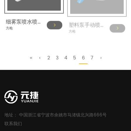
细雾泵喷水喷雾器器28/410 YJ101-H-A1
塑料泵手动喷雾器汽车家用清洁 YJ101-E-A1
方枪
方枪
‹‹
‹
2
3
4
5
6
7
›
地址： 中国浙江省宁波市余姚市马渚镇北兴路666号
联系我们