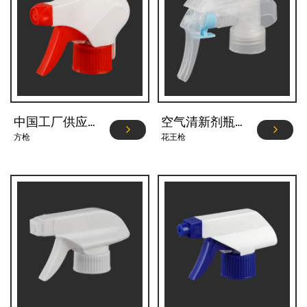
中国工厂供应商塑料扳手雾器 YJ101-B-A2
空气清新剂瓶用泵扳机喷雾器 YJ104-24
方枪
花王枪